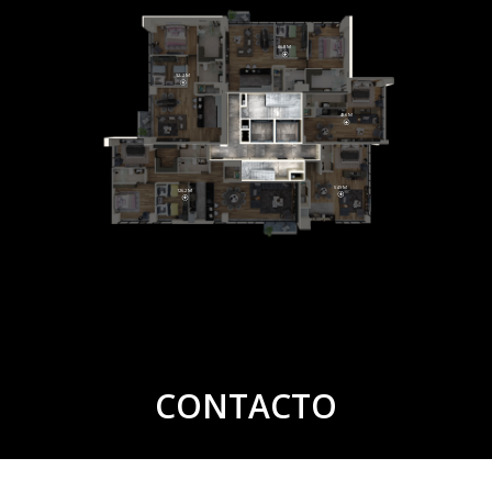
86.8 M
92.2 M
48.6 M
54.9 M
126.2 M
CONTACTO