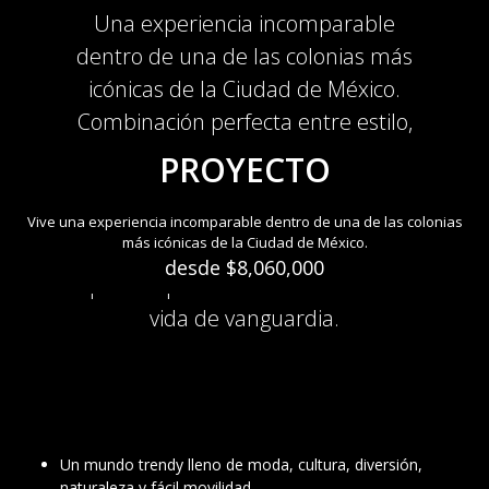
Una experiencia incomparable
dentro de una de las colonias más
icónicas de la Ciudad de México.
Combinación perfecta entre estilo,
lujo, confort y exclusividad, las
PROYECTO
amenidades se disfrutan entre 44
exclusivos departamentos. El
Vive una experiencia incomparable dentro de una de las colonias
más icónicas de la Ciudad de México.
complejo ostenta acabados de lujo
desde $8,060,000
que van perfecto con un estilo de
vida de vanguardia.
Un mundo trendy lleno de moda, cultura, diversión,
naturaleza y fácil movilidad