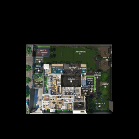
CANCHA
ÁREAS VERDES
USOS MÚLTIPLES
ASADORES
ARENERO
JUEGOS
ENDLESS
TERRAZA
INFANTILES
CHAPOTEADERO
JACUZZI
POOL
PISTA DE
JOGGING
AJEDREZ
GIMNASIO
GIGANTE
ÁREA DE
MASCOTAS
MINIGOLF
SALA
BUSSINES
EXTERIOR
SALÓN DE
CENTER
ADULTOS
CINE EXTERIOR
LOBBY